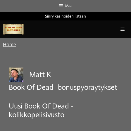
Siirry
Maa
sisältöön
Siirry kasinoiden listaan
Vali
Home
Matt K
Book Of Dead -bonuspyöräytykset
Uusi Book Of Dead -
kolikkopelisivusto